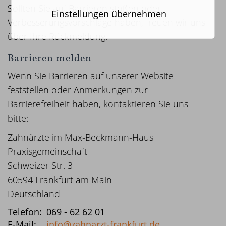
Sollten Sie auf Barrieren stoßen oder
Einstellungen übernehmen
Verbesserungsvorschläge haben, freuen wir uns
über Ihre Rückmeldung.
Barrieren melden
Wenn Sie Barrieren auf unserer Website
feststellen oder Anmerkungen zur
Barrierefreiheit haben, kontaktieren Sie uns
bitte:
Zahnärzte im Max-Beckmann-Haus
Praxisgemeinschaft
Schweizer Str. 3
60594 Frankfurt am Main
Deutschland
Telefon:
069 - 62 62 01
E-Mail:
info@zahnarzt-frankfurt.de