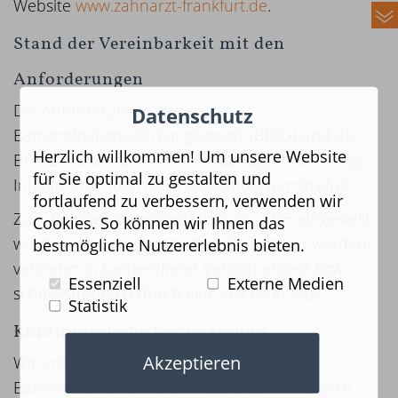
Website
www.zahnarzt-frankfurt.de
.
Stand der Vereinbarkeit mit den
Anforderungen
Die Anforderungen des
Datenschutz
Barrierefreiheitsstärkungsgesetz (BFSG) und der
Herzlich willkommen! Um unsere Website
BITV 2.0 sind noch nicht vollständig erfüllt. Einige
für Sie optimal zu gestalten und
Inhalte sind noch nicht vollständig barrierefrei.
fortlaufend zu verbessern, verwenden wir
Zum Beispiel: Downloads, die vor 2025 eingestellt
Cookies. So können wir Ihnen das
wurden. Später eingestellte PDF-Dateien werden
bestmögliche Nutzererlebnis bieten.
vermehrt in barrierefreier Version erstellt bzw.
Essenziell
Externe Medien
schnellstmöglich durch eine solche ersetzt.
Statistik
Kontinuierliche Verbesserung
Akzeptieren
Wir arbeiten kontinuierlich daran, die
Barrierefreiheit unserer Website zu verbessern.