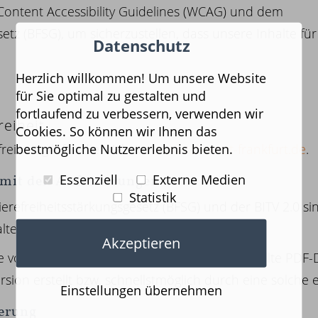
Content Accessibility Guidelines (WCAG) und dem
setz (BFSG), um sicherzustellen, dass unsere Inhalte fü
Datenschutz
Herzlich willkommen! Um unsere Website
für Sie optimal zu gestalten und
fortlaufend zu verbessern, verwenden wir
reiheit
Cookies. So können wir Ihnen das
bestmögliche Nutzererlebnis bieten.
reiheit gilt für die Website
www.zahnarzt-frankfurt.de
.
Essenziell
Externe Medien
t mit den Anforderungen
Statistik
erefreiheitsstärkungsgesetz (BFSG) und der BITV 2.0 si
halte sind noch nicht vollständig barrierefrei.
Akzeptieren
e vor 2025 eingestellt wurden. Später eingestellte PDF
rsion erstellt bzw. schnellstmöglich durch eine solche e
Einstellungen übernehmen
serung