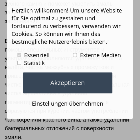
зубного камня и поможет укрепить эмаль,
Herzlich willkommen! Um unsere Website
защитит от появления кариеса и других
für Sie optimal zu gestalten und
заболеваний.
fortlaufend zu verbessern, verwenden wir
Cookies. So können wir Ihnen das
Во время профилактической чистки при
bestmögliche Nutzererlebnis bieten.
помощи специальных инструментов и
Essenziell
Externe Medien
ультразвука выполняются удаление мягкого
Statistik
налёта, чистка межзубных промежутков и
пришеечной области - малодоступных при
Akzeptieren
чистке зубной щеткой мест. Профессиональная
чистка эффективна в удалении
пигментированных отложений, которые
Einstellungen übernehmen
образуются при курении, частом употреблении
чая, кофе или красного вина, а также удалении
бактериальных отложений с поверхности
эмали.