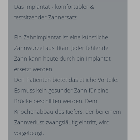
Das Implantat - komfortabler &
festsitzender Zahnersatz
Ein Zahnimplantat ist eine künstliche
Zahnwurzel aus Titan. Jeder fehlende
Zahn kann heute durch ein Implantat
ersetzt werden.
Den Patienten bietet das etliche Vorteile:
Es muss kein gesunder Zahn für eine
Brücke beschliffen werden. Dem
Knochenabbau des Kiefers, der bei einem
Zahnverlust zwangsläufig eintritt, wird
vorgebeugt.