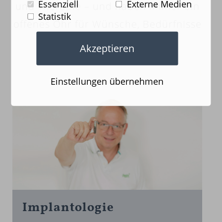
Essenziell
Externe Medien
und Therapie – und haben immer ein
Statistik
offenes Ohr für Wünsche, Bedürfnisse
und Anregungen.
Akzeptieren
Einstellungen übernehmen
Implan­tologie