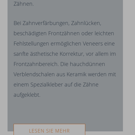
Zähnen.
Bei Zahnverfärbungen, Zahnlücken,
beschädigten Frontzähnen oder leichten
Fehlstellungen ermöglichen Veneers eine
sanfte ästhetische Korrektur, vor allem im
Frontzahnbereich. Die hauchdünnen
Verblendschalen aus Keramik werden mit
einem Spezialkleber auf die Zähne
aufgeklebt.
LESEN SIE MEHR