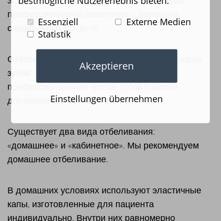
bestmögliche Nutzererlebnis bieten.
профессионально осветляют с помощью
Essenziell
Externe Medien
специальных средств.
Statistik
Отбеливание применимо для любых здоровых
Akzeptieren
зубов. Перед отбеливанием требуется
профессиональная чистка зубов с целью
Einstellungen übernehmen
достижения оптимального результата.
Существует два вида отбеливания:
«домашнее» и «кабинетное». Мы рекомендуем
домашнее отбеливание.
В домашних условиях используют эластичные
капы, изготовленные для пациента
индивидуально. Внутри них равномерно